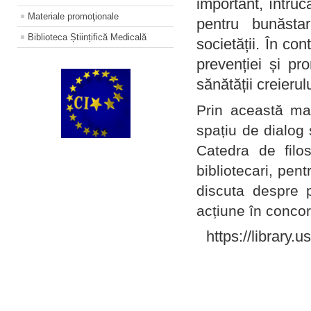
important, întruc
Materiale promoţionale
pentru bunăstar
Biblioteca Științifică Medicală
societății. În con
prevenției și pr
sănătății creierul
Prin această ma
spațiu de dialog 
Catedra de filo
bibliotecari, pent
discuta despre p
acțiune în concord
https://library.