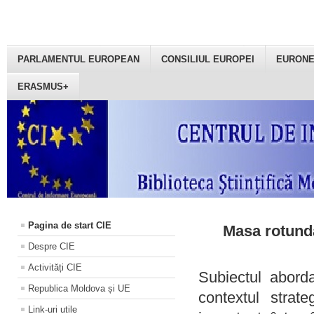
PARLAMENTUL EUROPEAN
CONSILIUL EUROPEI
EURON
ERASMUS+
Pagina de start CIE
Masa rotundă
Despre CIE
Activități CIE
Subiectul aborda
Republica Moldova și UE
contextul strat
Link-uri utile