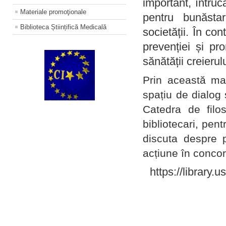
important, întruc
Materiale promoţionale
pentru bunăstar
Biblioteca Științifică Medicală
societății. În con
prevenției și pr
sănătății creierul
Prin această ma
spațiu de dialog 
Catedra de filo
bibliotecari, pent
discuta despre p
acțiune în concord
https://library.