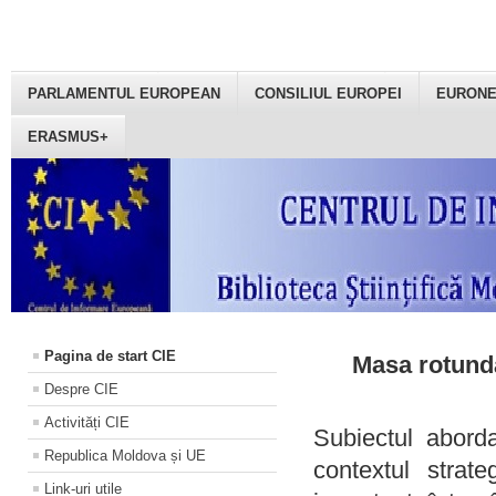
PARLAMENTUL EUROPEAN
CONSILIUL EUROPEI
EURON
ERASMUS+
Pagina de start CIE
Masa rotundă
Despre CIE
Activități CIE
Subiectul aborda
Republica Moldova și UE
contextul strat
Link-uri utile