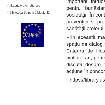
important, întruc
Materiale promoţionale
pentru bunăstar
Biblioteca Științifică Medicală
societății. În con
prevenției și pr
sănătății creierul
Prin această ma
spațiu de dialog 
Catedra de filo
bibliotecari, pent
discuta despre p
acțiune în concord
https://library.