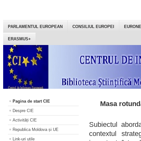
PARLAMENTUL EUROPEAN
CONSILIUL EUROPEI
EURON
ERASMUS+
Pagina de start CIE
Masa rotundă
Despre CIE
Activități CIE
Subiectul aborda
Republica Moldova și UE
contextul strat
Link-uri utile