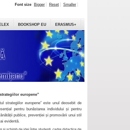
Font size
Bigger
Reset
Smaller
ELEX
BOOKSHOP EU
ERASMUS+
strategiilor europene”
ul strategiilor europene” este unul deosebit de
sențial pentru bunăstarea individului și pentru
ănătății publice, prevenției și promovării unui stil
mai evidentă.
 și schimb de idei între studenți, cadre didactice de