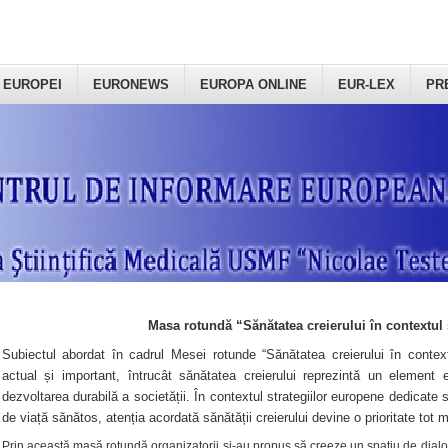
 EUROPEI
EURONEWS
EUROPA ONLINE
EUR-LEX
PR
Masa rotundă “Sănătatea creierului în contextul 
Subiectul abordat în cadrul Mesei rotunde “Sănătatea creierului în context
actual și important, întrucât sănătatea creierului reprezintă un element e
dezvoltarea durabilă a societății. În contextul strategiilor europene dedicate s
de viață sănătos, atenția acordată sănătății creierului devine o prioritate tot 
Prin această masă rotundă organizatorii şi-au propus să creeze un spațiu de dialog