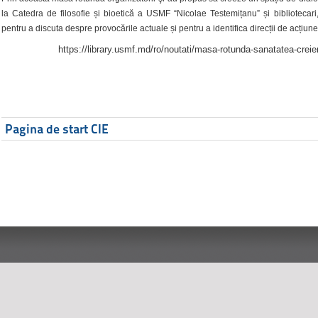
la Catedra de filosofie și bioetică a USMF “Nicolae Testemițanu” și bibliotecari,
pentru a discuta despre provocările actuale și pentru a identifica direcții de acțiune
https://library.usmf.md/ro/noutati/masa-rotunda-sanatatea-creier
Pagina de start CIE