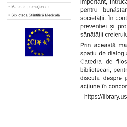
important, întruc
Materiale promoţionale
pentru bunăstar
Biblioteca Științifică Medicală
societății. În con
prevenției și pr
sănătății creierul
Prin această ma
spațiu de dialog 
Catedra de filo
bibliotecari, pent
discuta despre p
acțiune în concord
https://library.