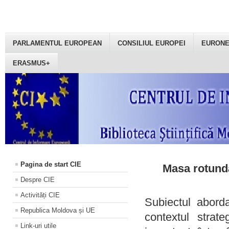
PARLAMENTUL EUROPEAN
CONSILIUL EUROPEI
EURON
ERASMUS+
Pagina de start CIE
Masa rotundă
Despre CIE
Activități CIE
Subiectul aborda
Republica Moldova și UE
contextul strat
Link-uri utile