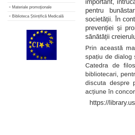
important, întruc
Materiale promoţionale
pentru bunăstar
Biblioteca Științifică Medicală
societății. În con
prevenției și pr
sănătății creierul
Prin această ma
spațiu de dialog 
Catedra de filo
bibliotecari, pent
discuta despre p
acțiune în concord
https://library.