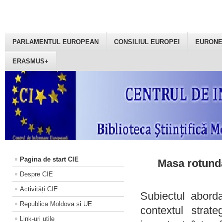
PARLAMENTUL EUROPEAN
CONSILIUL EUROPEI
EURON
ERASMUS+
Pagina de start CIE
Masa rotundă
Despre CIE
Activități CIE
Subiectul aborda
Republica Moldova și UE
contextul strat
Link-uri utile