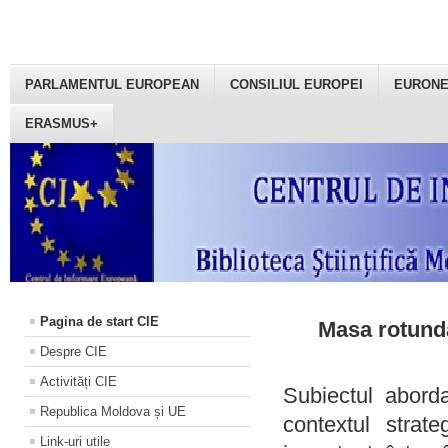
PARLAMENTUL EUROPEAN
CONSILIUL EUROPEI
EURON
ERASMUS+
Pagina de start CIE
Masa rotundă
Despre CIE
Activități CIE
Subiectul aborda
Republica Moldova și UE
contextul strat
Link-uri utile