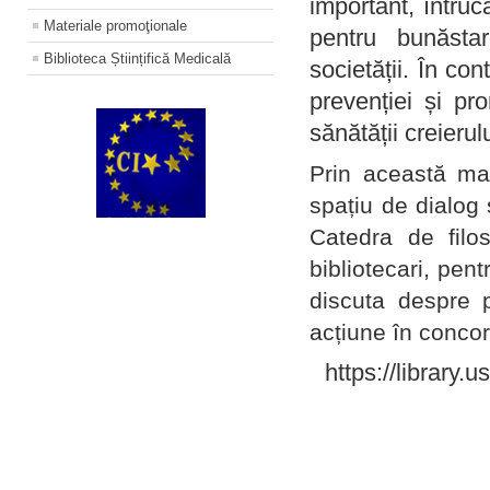
important, întruc
Materiale promoţionale
pentru bunăstar
Biblioteca Științifică Medicală
societății. În con
prevenției și pr
sănătății creierul
Prin această ma
spațiu de dialog 
Catedra de filo
bibliotecari, pent
discuta despre p
acțiune în concord
https://library.