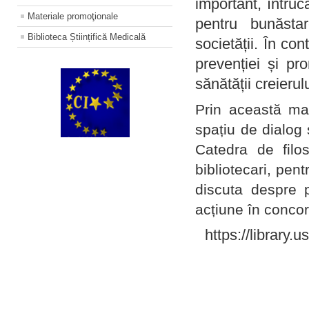
important, întruc
Materiale promoţionale
pentru bunăstar
Biblioteca Științifică Medicală
societății. În con
prevenției și pr
sănătății creierul
Prin această ma
spațiu de dialog 
Catedra de filo
bibliotecari, pent
discuta despre p
acțiune în concord
https://library.