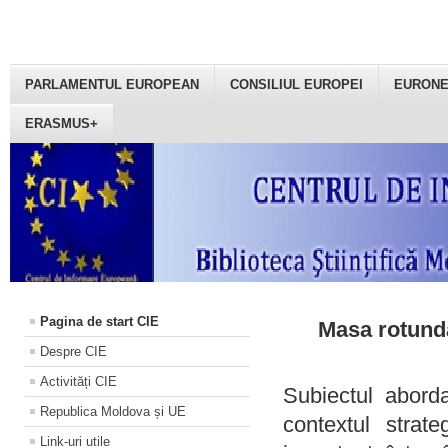
PARLAMENTUL EUROPEAN
CONSILIUL EUROPEI
EURON
ERASMUS+
Pagina de start CIE
Masa rotundă
Despre CIE
Activități CIE
Subiectul aborda
Republica Moldova și UE
contextul strat
Link-uri utile