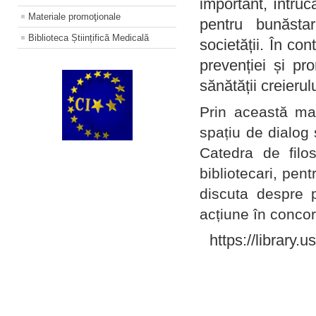
important, întruc
Materiale promoţionale
pentru bunăstar
Biblioteca Științifică Medicală
societății. În con
prevenției și pr
sănătății creierul
Prin această ma
spațiu de dialog 
Catedra de filo
bibliotecari, pent
discuta despre p
acțiune în concord
https://library.