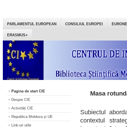
PARLAMENTUL EUROPEAN
CONSILIUL EUROPEI
EURON
ERASMUS+
Pagina de start CIE
Masa rotundă
Despre CIE
Activități CIE
Subiectul aborda
Republica Moldova și UE
contextul strat
Link-uri utile