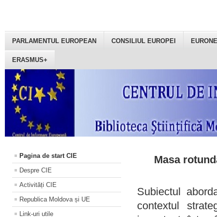
PARLAMENTUL EUROPEAN
CONSILIUL EUROPEI
EURON
ERASMUS+
Pagina de start CIE
Masa rotundă
Despre CIE
Activități CIE
Subiectul aborda
Republica Moldova și UE
contextul strat
Link-uri utile