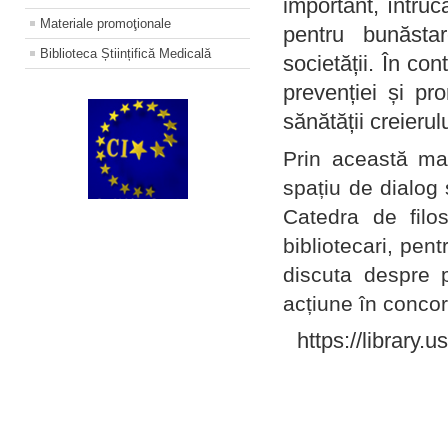
important, întruc
Materiale promoţionale
pentru bunăstar
Biblioteca Științifică Medicală
societății. În con
prevenției și pr
sănătății creierul
Prin această ma
spațiu de dialog 
Catedra de filo
bibliotecari, pent
discuta despre p
acțiune în concord
https://library.