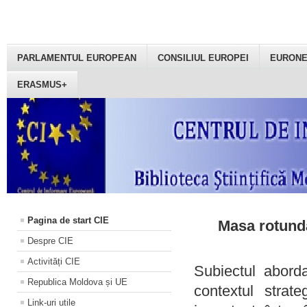
PARLAMENTUL EUROPEAN
CONSILIUL EUROPEI
EURON
ERASMUS+
Pagina de start CIE
Masa rotundă
Despre CIE
Activități CIE
Subiectul aborda
Republica Moldova și UE
contextul strat
Link-uri utile