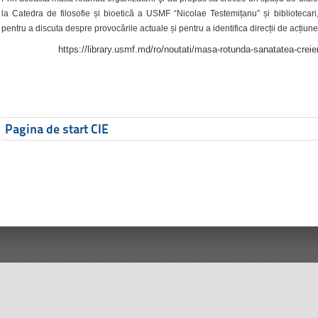
la Catedra de filosofie și bioetică a USMF “Nicolae Testemițanu” și bibliotecari,
pentru a discuta despre provocările actuale și pentru a identifica direcții de acțiune
https://library.usmf.md/ro/noutati/masa-rotunda-sanatatea-creier
Pagina de start CIE