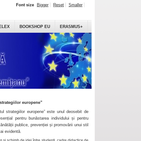
Font size
Bigger
Reset
Smaller
ELEX
BOOKSHOP EU
ERASMUS+
strategiilor europene”
ul strategiilor europene” este unul deosebit de
sențial pentru bunăstarea individului și pentru
ănătății publice, prevenției și promovării unui stil
mai evidentă.
 și schimb de idei între studenți, cadre didactice de