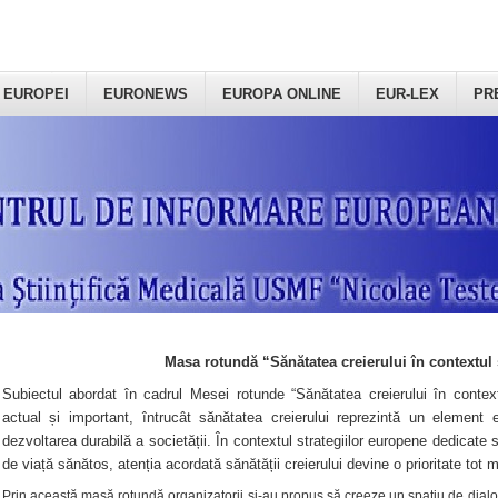
 EUROPEI
EURONEWS
EUROPA ONLINE
EUR-LEX
PR
Masa rotundă “Sănătatea creierului în contextul 
Subiectul abordat în cadrul Mesei rotunde “Sănătatea creierului în context
actual și important, întrucât sănătatea creierului reprezintă un element e
dezvoltarea durabilă a societății. În contextul strategiilor europene dedicate s
de viață sănătos, atenția acordată sănătății creierului devine o prioritate tot 
Prin această masă rotundă organizatorii şi-au propus să creeze un spațiu de dialog