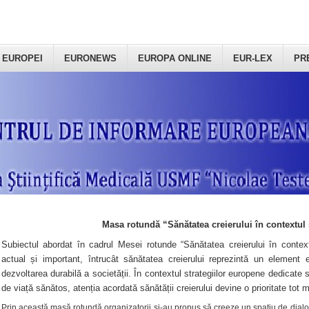
 EUROPEI
EURONEWS
EUROPA ONLINE
EUR-LEX
PR
Masa rotundă “Sănătatea creierului în contextul 
Subiectul abordat în cadrul Mesei rotunde “Sănătatea creierului în context
actual și important, întrucât sănătatea creierului reprezintă un element e
dezvoltarea durabilă a societății. În contextul strategiilor europene dedicate s
de viață sănătos, atenția acordată sănătății creierului devine o prioritate tot 
Prin această masă rotundă organizatorii şi-au propus să creeze un spațiu de dialog