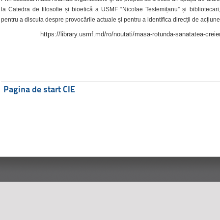
la Catedra de filosofie și bioetică a USMF “Nicolae Testemițanu” și bibliotecari,
pentru a discuta despre provocările actuale și pentru a identifica direcții de acțiune
https://library.usmf.md/ro/noutati/masa-rotunda-sanatatea-creier
Pagina de start CIE