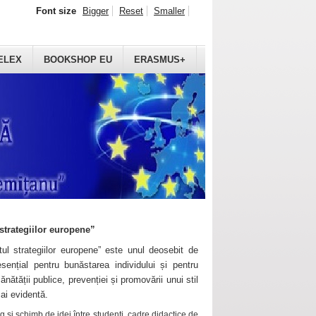
Font size
Bigger
Reset
Smaller
ELEX
BOOKSHOP EU
ERASMUS+
strategiilor europene”
ul strategiilor europene” este unul deosebit de
sențial pentru bunăstarea individului și pentru
ănătății publice, prevenției și promovării unui stil
mai evidentă.
 și schimb de idei între studenți, cadre didactice de