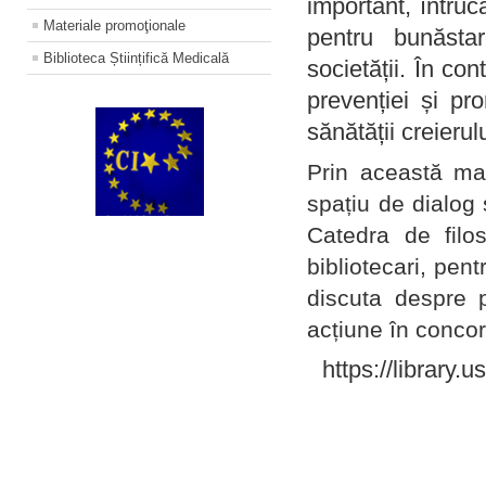
important, întruc
Materiale promoţionale
pentru bunăstar
Biblioteca Științifică Medicală
societății. În con
prevenției și pr
sănătății creierul
Prin această ma
spațiu de dialog 
Catedra de filo
bibliotecari, pent
discuta despre p
acțiune în concord
https://library.