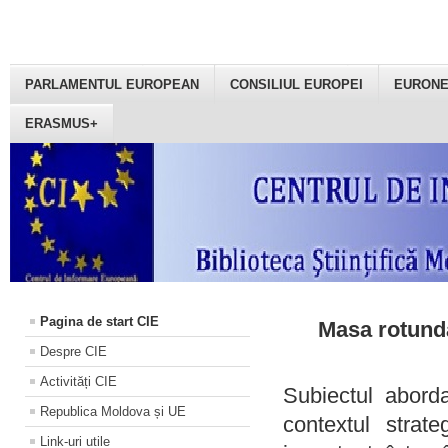
PARLAMENTUL EUROPEAN
CONSILIUL EUROPEI
EURON
ERASMUS+
Pagina de start CIE
Masa rotundă
Despre CIE
Activități CIE
Subiectul aborda
Republica Moldova și UE
contextul strat
Link-uri utile