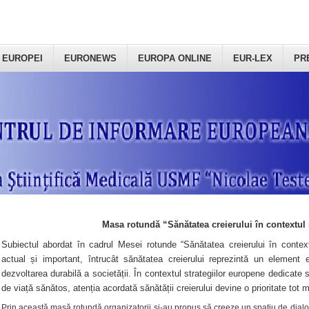
 EUROPEI
EURONEWS
EUROPA ONLINE
EUR-LEX
PR
Masa rotundă “Sănătatea creierului în contextul 
Subiectul abordat în cadrul Mesei rotunde “Sănătatea creierului în context
actual și important, întrucât sănătatea creierului reprezintă un element e
dezvoltarea durabilă a societății. În contextul strategiilor europene dedicate s
de viață sănătos, atenția acordată sănătății creierului devine o prioritate tot 
Prin această masă rotundă organizatorii şi-au propus să creeze un spațiu de dialog