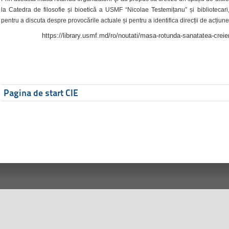
la Catedra de filosofie și bioetică a USMF “Nicolae Testemițanu” și bibliotecari,
pentru a discuta despre provocările actuale și pentru a identifica direcții de acțiune
https://library.usmf.md/ro/noutati/masa-rotunda-sanatatea-creier
Pagina de start CIE