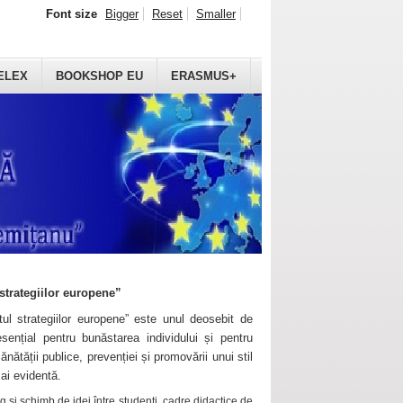
Font size
Bigger
Reset
Smaller
ELEX
BOOKSHOP EU
ERASMUS+
strategiilor europene”
ul strategiilor europene” este unul deosebit de
sențial pentru bunăstarea individului și pentru
ănătății publice, prevenției și promovării unui stil
mai evidentă.
 și schimb de idei între studenți, cadre didactice de