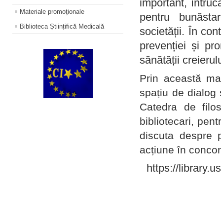
important, întruc
Materiale promoţionale
pentru bunăstar
Biblioteca Științifică Medicală
societății. În con
prevenției și pr
sănătății creierul
Prin această ma
spațiu de dialog 
Catedra de filo
bibliotecari, pent
discuta despre p
acțiune în concord
https://library.