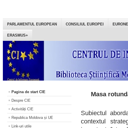
PARLAMENTUL EUROPEAN
CONSILIUL EUROPEI
EURON
ERASMUS+
Pagina de start CIE
Masa rotundă
Despre CIE
Activități CIE
Subiectul aborda
Republica Moldova și UE
contextul strat
Link-uri utile