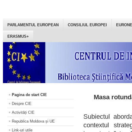
PARLAMENTUL EUROPEAN
CONSILIUL EUROPEI
EURON
ERASMUS+
Pagina de start CIE
Masa rotundă
Despre CIE
Activități CIE
Subiectul aborda
Republica Moldova și UE
contextul strat
Link-uri utile