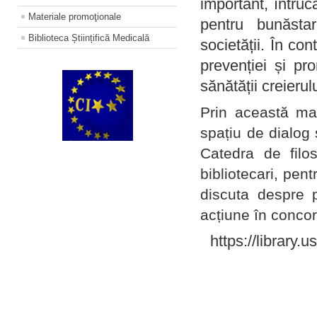
important, întruc
Materiale promoţionale
pentru bunăstar
Biblioteca Științifică Medicală
societății. În con
prevenției și pr
sănătății creierul
Prin această ma
spațiu de dialog 
Catedra de filo
bibliotecari, pent
discuta despre p
acțiune în concord
https://library.