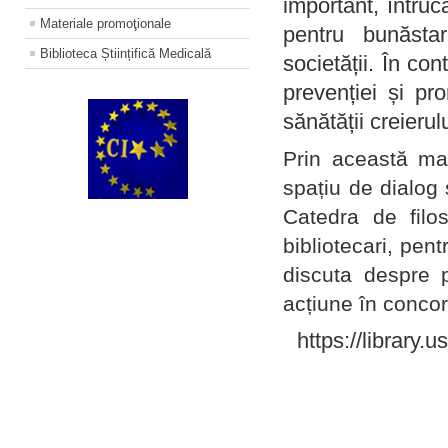
important, întruc
Materiale promoţionale
pentru bunăstar
Biblioteca Științifică Medicală
societății. În con
prevenției și pr
sănătății creierul
Prin această ma
spațiu de dialog 
Catedra de filo
bibliotecari, pent
discuta despre p
acțiune în concord
https://library.