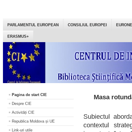
PARLAMENTUL EUROPEAN
CONSILIUL EUROPEI
EURON
ERASMUS+
Pagina de start CIE
Masa rotundă
Despre CIE
Activități CIE
Subiectul aborda
Republica Moldova și UE
contextul strat
Link-uri utile