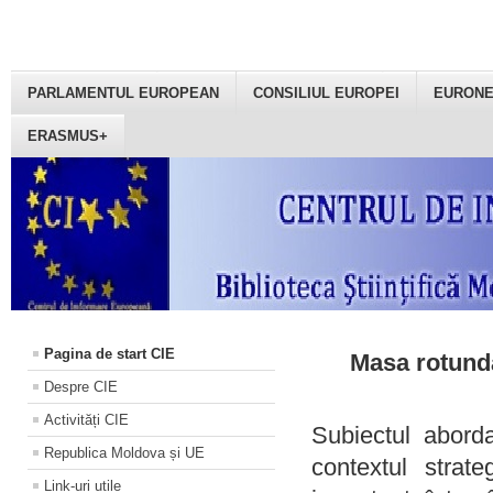
PARLAMENTUL EUROPEAN
CONSILIUL EUROPEI
EURON
ERASMUS+
Pagina de start CIE
Masa rotundă
Despre CIE
Activități CIE
Subiectul aborda
Republica Moldova și UE
contextul strat
Link-uri utile