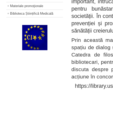
important, întruc
Materiale promoţionale
pentru bunăstar
Biblioteca Științifică Medicală
societății. În con
prevenției și pr
sănătății creierul
Prin această ma
spațiu de dialog 
Catedra de filo
bibliotecari, pent
discuta despre p
acțiune în concord
https://library.