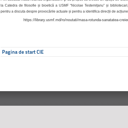
la Catedra de filosofie și bioetică a USMF “Nicolae Testemițanu” și bibliotecari,
pentru a discuta despre provocările actuale și pentru a identifica direcții de acțiune
https://library.usmf.md/ro/noutati/masa-rotunda-sanatatea-creier
Pagina de start CIE