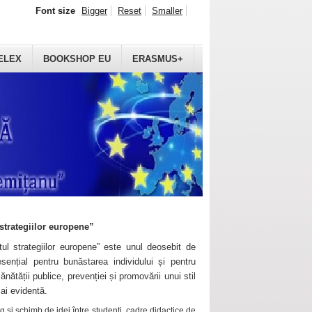
Font size
Bigger
Reset
Smaller
ELEX
BOOKSHOP EU
ERASMUS+
strategiilor europene”
ul strategiilor europene” este unul deosebit de
sențial pentru bunăstarea individului și pentru
ănătății publice, prevenției și promovării unui stil
mai evidentă.
 și schimb de idei între studenți, cadre didactice de