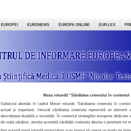
 EUROPEI
EURONEWS
EUROPA ONLINE
EUR-LEX
PR
Masa rotundă “Sănătatea creierului în contextul 
Subiectul abordat în cadrul Mesei rotunde “Sănătatea creierului în context
actual și important, întrucât sănătatea creierului reprezintă un element e
dezvoltarea durabilă a societății. În contextul strategiilor europene dedicate s
de viață sănătos, atenția acordată sănătății creierului devine o prioritate tot 
Prin această masă rotundă organizatorii şi-au propus să creeze un spațiu de dialog