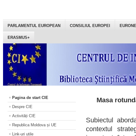
PARLAMENTUL EUROPEAN
CONSILIUL EUROPEI
EURON
ERASMUS+
Pagina de start CIE
Masa rotundă
Despre CIE
Activități CIE
Subiectul aborda
Republica Moldova și UE
contextul strat
Link-uri utile