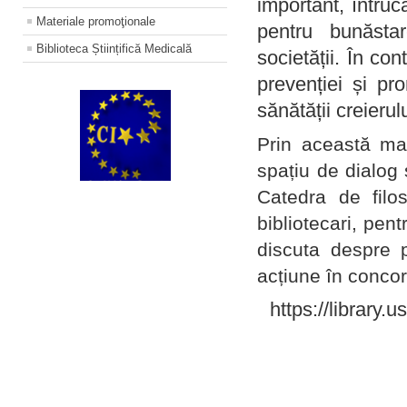
important, întruc
Materiale promoţionale
pentru bunăstar
Biblioteca Științifică Medicală
societății. În con
prevenției și pr
sănătății creierul
Prin această ma
spațiu de dialog 
Catedra de filo
bibliotecari, pent
discuta despre p
acțiune în concord
https://library.