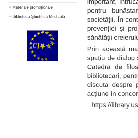
important, întruc
Materiale promoţionale
pentru bunăstar
Biblioteca Științifică Medicală
societății. În con
prevenției și pr
sănătății creierul
Prin această ma
spațiu de dialog 
Catedra de filo
bibliotecari, pent
discuta despre p
acțiune în concord
https://library.