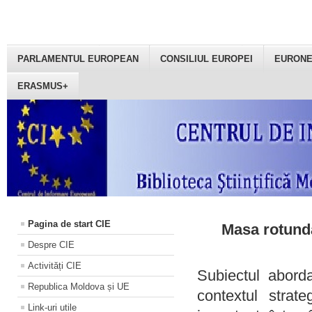
PARLAMENTUL EUROPEAN
CONSILIUL EUROPEI
EURON
ERASMUS+
Pagina de start CIE
Masa rotundă
Despre CIE
Activități CIE
Subiectul aborda
Republica Moldova și UE
contextul strat
Link-uri utile