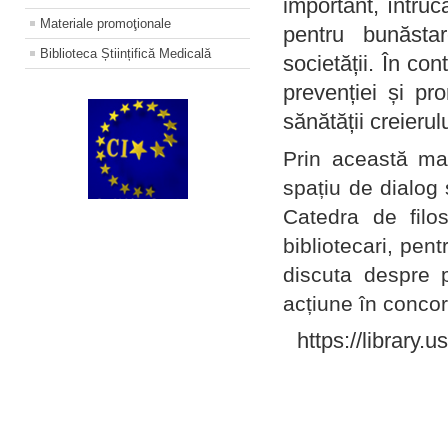
important, întruc
Materiale promoţionale
pentru bunăstar
Biblioteca Științifică Medicală
societății. În con
prevenției și pr
sănătății creierul
Prin această ma
spațiu de dialog 
Catedra de filo
bibliotecari, pent
discuta despre p
acțiune în concord
https://library.