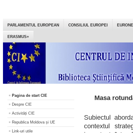
PARLAMENTUL EUROPEAN
CONSILIUL EUROPEI
EURON
ERASMUS+
Pagina de start CIE
Masa rotundă
Despre CIE
Activități CIE
Subiectul aborda
Republica Moldova și UE
contextul strat
Link-uri utile