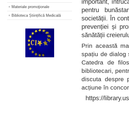
important, întruc
Materiale promoţionale
pentru bunăstar
Biblioteca Științifică Medicală
societății. În con
prevenției și pr
sănătății creierul
Prin această ma
spațiu de dialog 
Catedra de filo
bibliotecari, pent
discuta despre p
acțiune în concord
https://library.