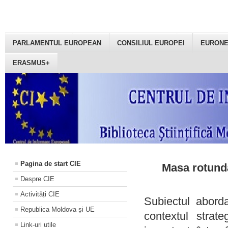
PARLAMENTUL EUROPEAN
CONSILIUL EUROPEI
EURON
ERASMUS+
Pagina de start CIE
Masa rotundă
Despre CIE
Activități CIE
Subiectul aborda
Republica Moldova și UE
contextul strat
Link-uri utile