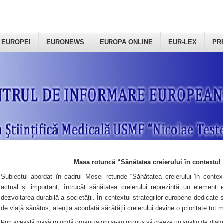
 EUROPEI
EURONEWS
EUROPA ONLINE
EUR-LEX
PR
Masa rotundă “Sănătatea creierului în contextul 
Subiectul abordat în cadrul Mesei rotunde “Sănătatea creierului în context
actual și important, întrucât sănătatea creierului reprezintă un element e
dezvoltarea durabilă a societății. În contextul strategiilor europene dedicate s
de viață sănătos, atenția acordată sănătății creierului devine o prioritate tot 
Prin această masă rotundă organizatorii şi-au propus să creeze un spațiu de dialog