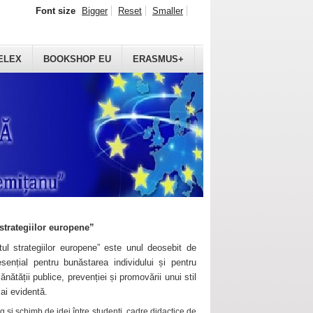
Font size
Bigger
Reset
Smaller
ELEX
BOOKSHOP EU
ERASMUS+
strategiilor europene”
ul strategiilor europene” este unul deosebit de
sențial pentru bunăstarea individului și pentru
ănătății publice, prevenției și promovării unui stil
mai evidentă.
 și schimb de idei între studenți, cadre didactice de