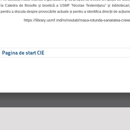
la Catedra de filosofie și bioetică a USMF “Nicolae Testemițanu” și bibliotecari,
pentru a discuta despre provocările actuale și pentru a identifica direcții de acțiune
https://library.usmf.md/ro/noutati/masa-rotunda-sanatatea-creier
Pagina de start CIE