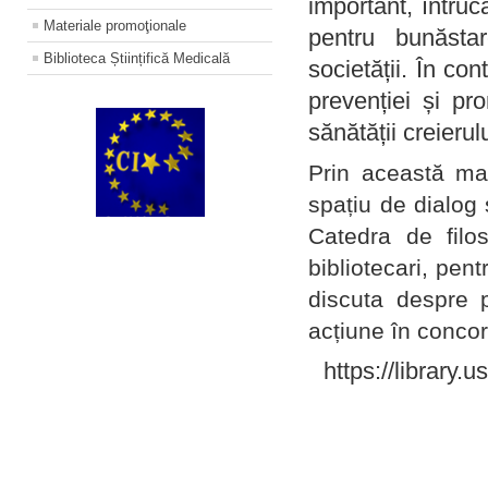
important, întruc
Materiale promoţionale
pentru bunăstar
Biblioteca Științifică Medicală
societății. În con
prevenției și pr
sănătății creierul
Prin această ma
spațiu de dialog 
Catedra de filo
bibliotecari, pent
discuta despre p
acțiune în concord
https://library.