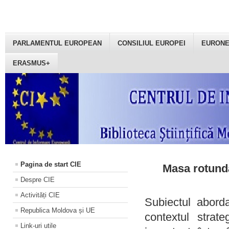
PARLAMENTUL EUROPEAN
CONSILIUL EUROPEI
EURON
ERASMUS+
Pagina de start CIE
Masa rotundă
Despre CIE
Activități CIE
Subiectul aborda
Republica Moldova și UE
contextul strat
Link-uri utile