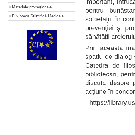
important, întruc
Materiale promoţionale
pentru bunăstar
Biblioteca Științifică Medicală
societății. În con
prevenției și pr
sănătății creierul
Prin această ma
spațiu de dialog 
Catedra de filo
bibliotecari, pent
discuta despre p
acțiune în concord
https://library.