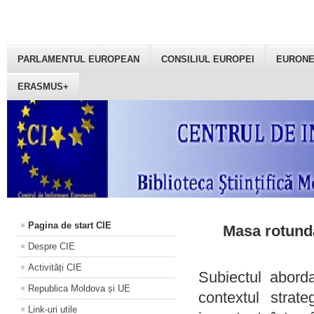
PARLAMENTUL EUROPEAN
CONSILIUL EUROPEI
EURON
ERASMUS+
Pagina de start CIE
Masa rotundă
Despre CIE
Activități CIE
Subiectul aborda
Republica Moldova și UE
contextul strat
Link-uri utile