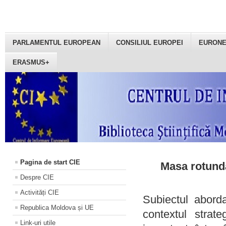
PARLAMENTUL EUROPEAN
CONSILIUL EUROPEI
EURON
ERASMUS+
Pagina de start CIE
Masa rotundă
Despre CIE
Activități CIE
Subiectul aborda
Republica Moldova și UE
contextul strat
Link-uri utile