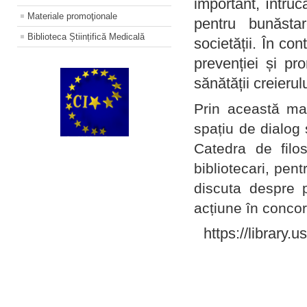
important, întruc
Materiale promoţionale
pentru bunăstar
Biblioteca Științifică Medicală
societății. În con
prevenției și pr
sănătății creierul
Prin această ma
spațiu de dialog 
Catedra de filo
bibliotecari, pent
discuta despre p
acțiune în concord
https://library.