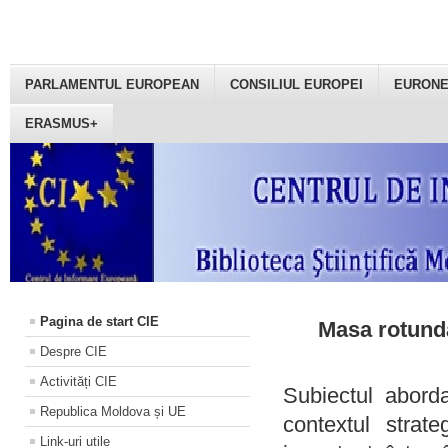
PARLAMENTUL EUROPEAN
CONSILIUL EUROPEI
EURON
ERASMUS+
Pagina de start CIE
Masa rotundă
Despre CIE
Activități CIE
Subiectul aborda
Republica Moldova și UE
contextul strat
Link-uri utile