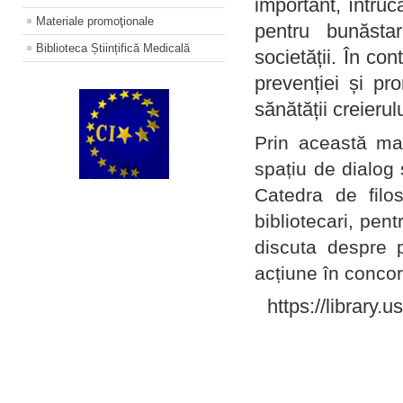
important, întruc
Materiale promoţionale
pentru bunăstar
Biblioteca Științifică Medicală
societății. În con
prevenției și pr
sănătății creierul
Prin această ma
spațiu de dialog 
Catedra de filo
bibliotecari, pent
discuta despre p
acțiune în concord
https://library.