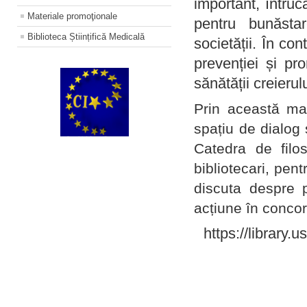
important, întruc
Materiale promoţionale
pentru bunăstar
Biblioteca Științifică Medicală
societății. În con
prevenției și pr
sănătății creierul
Prin această ma
spațiu de dialog 
Catedra de filo
bibliotecari, pent
discuta despre p
acțiune în concord
https://library.