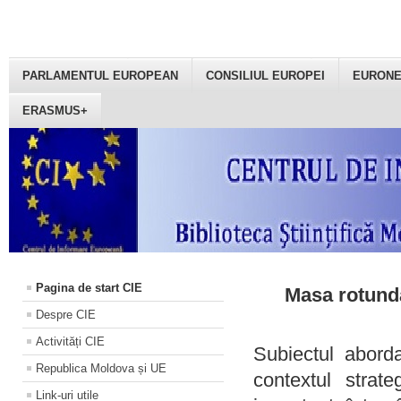
PARLAMENTUL EUROPEAN
CONSILIUL EUROPEI
EURON
ERASMUS+
Pagina de start CIE
Masa rotundă
Despre CIE
Activități CIE
Subiectul aborda
Republica Moldova și UE
contextul strat
Link-uri utile