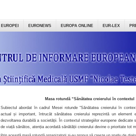
 EUROPEI
EURONEWS
EUROPA ONLINE
EUR-LEX
PR
Masa rotundă “Sănătatea creierului în contextul 
Subiectul abordat în cadrul Mesei rotunde “Sănătatea creierului în context
actual și important, întrucât sănătatea creierului reprezintă un element e
dezvoltarea durabilă a societății. În contextul strategiilor europene dedicate s
de viață sănătos, atenția acordată sănătății creierului devine o prioritate tot 
Prin această masă rotundă organizatorii şi-au propus să creeze un spațiu de dialog