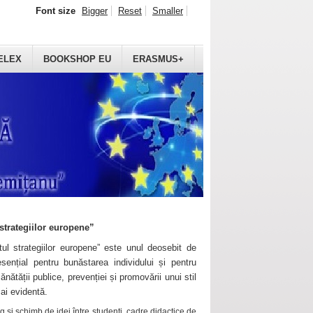
Font size
Bigger
Reset
Smaller
ELEX
BOOKSHOP EU
ERASMUS+
strategiilor europene”
ul strategiilor europene” este unul deosebit de
sențial pentru bunăstarea individului și pentru
ănătății publice, prevenției și promovării unui stil
mai evidentă.
 și schimb de idei între studenți, cadre didactice de