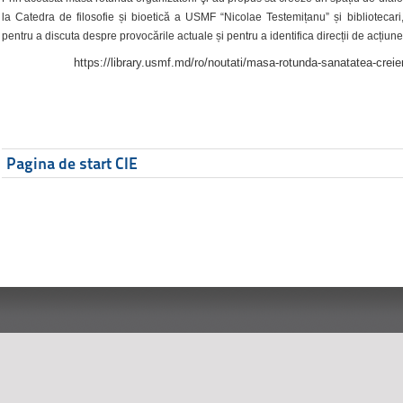
la Catedra de filosofie și bioetică a USMF “Nicolae Testemițanu” și bibliotecari,
pentru a discuta despre provocările actuale și pentru a identifica direcții de acțiune
https://library.usmf.md/ro/noutati/masa-rotunda-sanatatea-creier
Pagina de start CIE