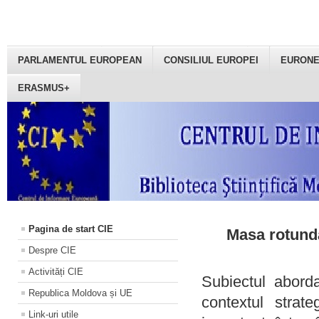
PARLAMENTUL EUROPEAN
CONSILIUL EUROPEI
EURON
ERASMUS+
Pagina de start CIE
Masa rotundă
Despre CIE
Activități CIE
Subiectul aborda
Republica Moldova și UE
contextul strat
Link-uri utile