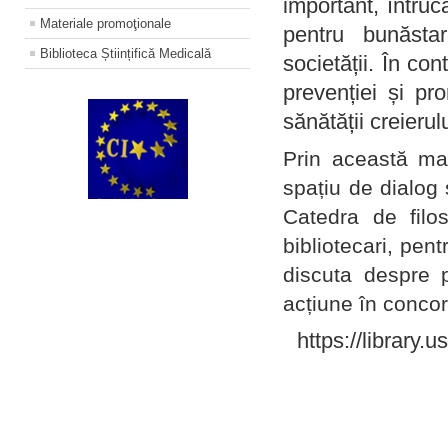
important, întruc
Materiale promoţionale
pentru bunăstar
Biblioteca Științifică Medicală
societății. În con
prevenției și pr
sănătății creierul
Prin această ma
spațiu de dialog 
Catedra de filo
bibliotecari, pent
discuta despre p
acțiune în concord
https://library.