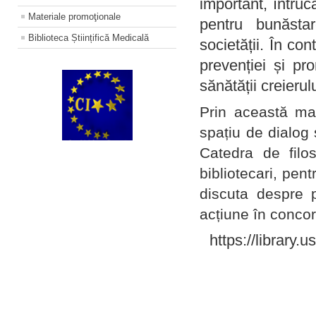
important, întruc
Materiale promoţionale
pentru bunăstar
Biblioteca Științifică Medicală
societății. În con
prevenției și pr
sănătății creierul
Prin această ma
spațiu de dialog 
Catedra de filo
bibliotecari, pent
discuta despre p
acțiune în concord
https://library.