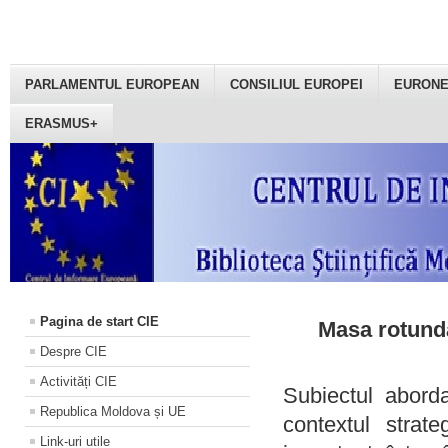
PARLAMENTUL EUROPEAN
CONSILIUL EUROPEI
EURON
ERASMUS+
Pagina de start CIE
Masa rotundă
Despre CIE
Activități CIE
Subiectul aborda
Republica Moldova și UE
contextul strat
Link-uri utile