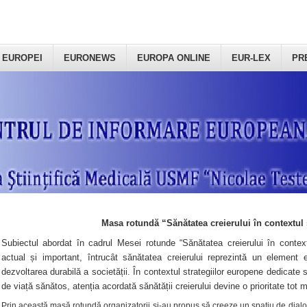
 EUROPEI
EURONEWS
EUROPA ONLINE
EUR-LEX
PR
Masa rotundă “Sănătatea creierului în contextul 
Subiectul abordat în cadrul Mesei rotunde “Sănătatea creierului în context
actual și important, întrucât sănătatea creierului reprezintă un element e
dezvoltarea durabilă a societății. În contextul strategiilor europene dedicate s
de viață sănătos, atenția acordată sănătății creierului devine o prioritate tot 
Prin această masă rotundă organizatorii şi-au propus să creeze un spațiu de dialog