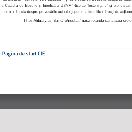
la Catedra de filosofie și bioetică a USMF “Nicolae Testemițanu” și bibliotecari,
pentru a discuta despre provocările actuale și pentru a identifica direcții de acțiune
https://library.usmf.md/ro/noutati/masa-rotunda-sanatatea-creier
Pagina de start CIE