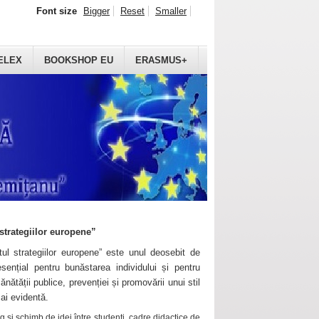
Font size
Bigger
Reset
Smaller
ELEX
BOOKSHOP EU
ERASMUS+
strategiilor europene”
ul strategiilor europene” este unul deosebit de
sențial pentru bunăstarea individului și pentru
ănătății publice, prevenției și promovării unui stil
mai evidentă.
 și schimb de idei între studenți, cadre didactice de