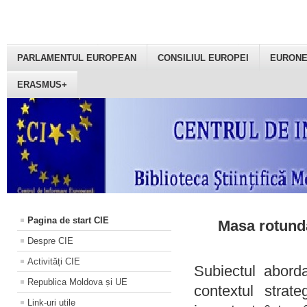
PARLAMENTUL EUROPEAN
CONSILIUL EUROPEI
EURON
ERASMUS+
Pagina de start CIE
Masa rotundă
Despre CIE
Activități CIE
Subiectul aborda
Republica Moldova și UE
contextul strat
Link-uri utile