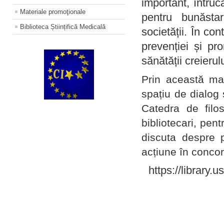
important, întruc
Materiale promoţionale
pentru bunăstar
Biblioteca Științifică Medicală
societății. În con
prevenției și pr
sănătății creierul
Prin această ma
spațiu de dialog 
Catedra de filo
bibliotecari, pent
discuta despre p
acțiune în concord
https://library.