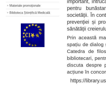
important, întruc
Materiale promoţionale
pentru bunăstar
Biblioteca Științifică Medicală
societății. În con
prevenției și pr
sănătății creierul
Prin această ma
spațiu de dialog 
Catedra de filo
bibliotecari, pent
discuta despre p
acțiune în concord
https://library.