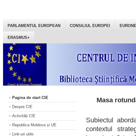
PARLAMENTUL EUROPEAN
CONSILIUL EUROPEI
EURON
ERASMUS+
Pagina de start CIE
Masa rotundă
Despre CIE
Activități CIE
Subiectul aborda
Republica Moldova și UE
contextul strat
Link-uri utile