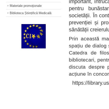
important, întruc
Materiale promoţionale
pentru bunăstar
Biblioteca Științifică Medicală
societății. În con
prevenției și pr
sănătății creierul
Prin această ma
spațiu de dialog 
Catedra de filo
bibliotecari, pent
discuta despre p
acțiune în concord
https://library.