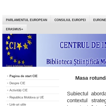
PARLAMENTUL EUROPEAN
CONSILIUL EUROPEI
EURON
ERASMUS+
Pagina de start CIE
Masa rotundă
Despre CIE
Activități CIE
Subiectul aborda
Republica Moldova și UE
contextul strat
Link-uri utile