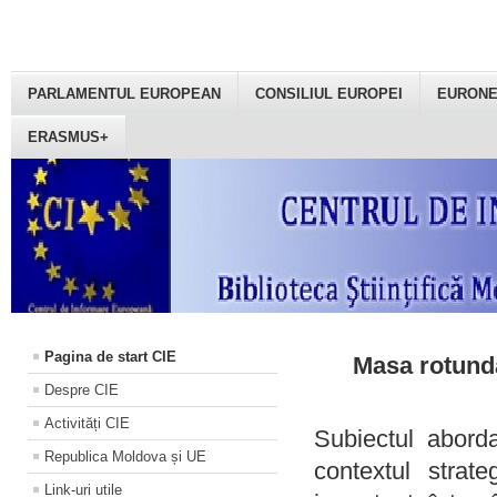
PARLAMENTUL EUROPEAN
CONSILIUL EUROPEI
EURON
ERASMUS+
Pagina de start CIE
Masa rotundă
Despre CIE
Activități CIE
Subiectul aborda
Republica Moldova și UE
contextul strat
Link-uri utile