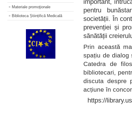
important, întruc
Materiale promoţionale
pentru bunăstar
Biblioteca Științifică Medicală
societății. În con
prevenției și pr
sănătății creierul
Prin această ma
spațiu de dialog 
Catedra de filo
bibliotecari, pent
discuta despre p
acțiune în concord
https://library.