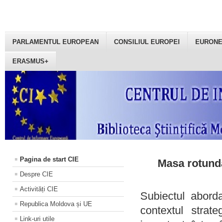
PARLAMENTUL EUROPEAN
CONSILIUL EUROPEI
EURON
ERASMUS+
Pagina de start CIE
Masa rotundă
Despre CIE
Activități CIE
Subiectul aborda
Republica Moldova și UE
contextul strat
Link-uri utile