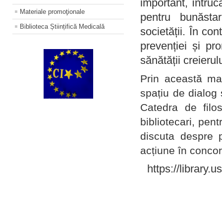
important, întruc
Materiale promoţionale
pentru bunăstar
Biblioteca Științifică Medicală
societății. În con
prevenției și pr
sănătății creierul
Prin această ma
spațiu de dialog 
Catedra de filo
bibliotecari, pent
discuta despre p
acțiune în concord
https://library.