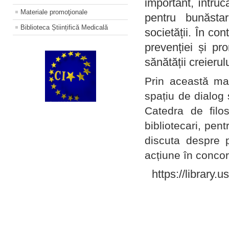
important, întruc
Materiale promoţionale
pentru bunăstar
Biblioteca Științifică Medicală
societății. În con
prevenției și pr
sănătății creierul
Prin această ma
spațiu de dialog 
Catedra de filo
bibliotecari, pent
discuta despre p
acțiune în concord
https://library.