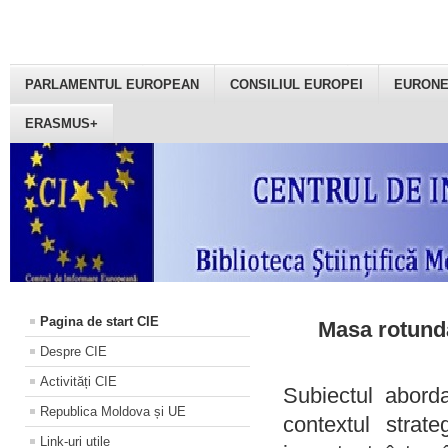
PARLAMENTUL EUROPEAN
CONSILIUL EUROPEI
EURON
ERASMUS+
Pagina de start CIE
Masa rotundă
Despre CIE
Activități CIE
Subiectul aborda
Republica Moldova și UE
contextul strat
Link-uri utile