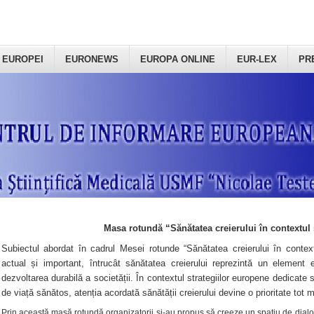
 EUROPEI
EURONEWS
EUROPA ONLINE
EUR-LEX
PR
Masa rotundă “Sănătatea creierului în contextul 
Subiectul abordat în cadrul Mesei rotunde “Sănătatea creierului în context
actual și important, întrucât sănătatea creierului reprezintă un element e
dezvoltarea durabilă a societății. În contextul strategiilor europene dedicate s
de viață sănătos, atenția acordată sănătății creierului devine o prioritate tot 
Prin această masă rotundă organizatorii şi-au propus să creeze un spațiu de dialog