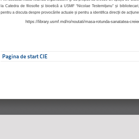
la Catedra de filosofie și bioetică a USMF “Nicolae Testemițanu” și bibliotecari,
pentru a discuta despre provocările actuale și pentru a identifica direcții de acțiune
https://library.usmf.md/ro/noutati/masa-rotunda-sanatatea-creier
Pagina de start CIE