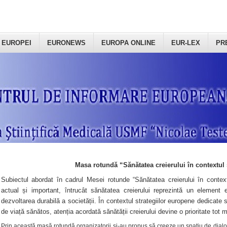
 EUROPEI
EURONEWS
EUROPA ONLINE
EUR-LEX
PR
Masa rotundă “Sănătatea creierului în contextul 
Subiectul abordat în cadrul Mesei rotunde “Sănătatea creierului în context
actual și important, întrucât sănătatea creierului reprezintă un element e
dezvoltarea durabilă a societății. În contextul strategiilor europene dedicate s
de viață sănătos, atenția acordată sănătății creierului devine o prioritate tot 
Prin această masă rotundă organizatorii şi-au propus să creeze un spațiu de dialog