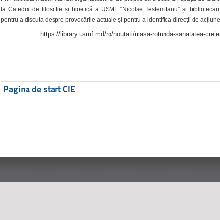
la Catedra de filosofie și bioetică a USMF “Nicolae Testemițanu” și bibliotecari,
pentru a discuta despre provocările actuale și pentru a identifica direcții de acțiune
https://library.usmf.md/ro/noutati/masa-rotunda-sanatatea-creier
Pagina de start CIE