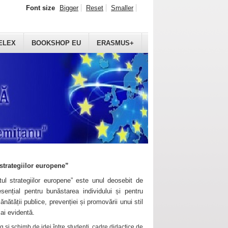
Font size
Bigger
Reset
Smaller
ELEX
BOOKSHOP EU
ERASMUS+
strategiilor europene”
ul strategiilor europene” este unul deosebit de
sențial pentru bunăstarea individului și pentru
ănătății publice, prevenției și promovării unui stil
mai evidentă.
 și schimb de idei între studenți, cadre didactice de