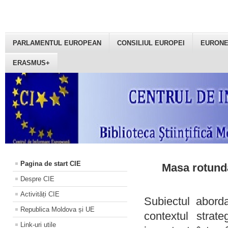
PARLAMENTUL EUROPEAN
CONSILIUL EUROPEI
EURON
ERASMUS+
Pagina de start CIE
Masa rotundă
Despre CIE
Activități CIE
Subiectul aborda
Republica Moldova și UE
contextul strat
Link-uri utile