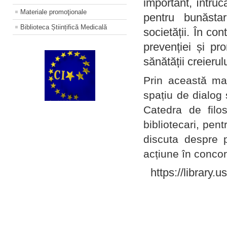
important, întruc
Materiale promoţionale
pentru bunăstar
Biblioteca Științifică Medicală
societății. În con
prevenției și pr
sănătății creierul
Prin această ma
spațiu de dialog 
Catedra de filo
bibliotecari, pent
discuta despre p
acțiune în concord
https://library.