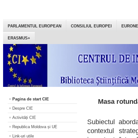
PARLAMENTUL EUROPEAN
CONSILIUL EUROPEI
EURON
ERASMUS+
Pagina de start CIE
Masa rotundă
Despre CIE
Activități CIE
Subiectul aborda
Republica Moldova și UE
contextul strat
Link-uri utile