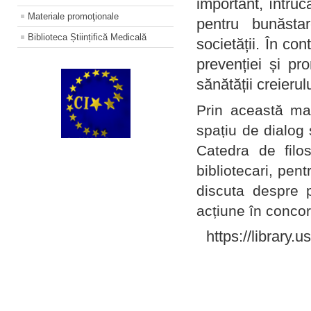
important, întruc
Materiale promoţionale
pentru bunăstar
Biblioteca Științifică Medicală
societății. În con
prevenției și pr
sănătății creierul
Prin această ma
spațiu de dialog 
Catedra de filo
bibliotecari, pent
discuta despre p
acțiune în concord
https://library.