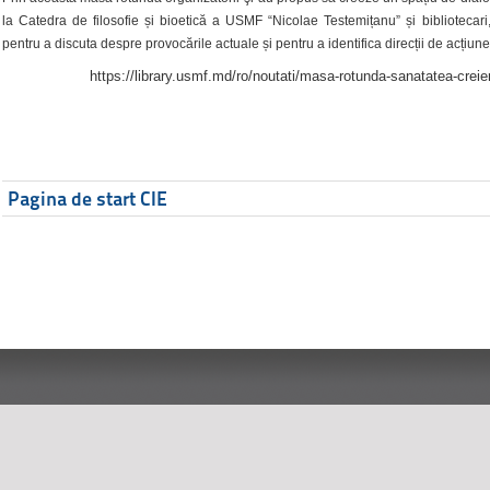
la Catedra de filosofie și bioetică a USMF “Nicolae Testemițanu” și bibliotecari,
pentru a discuta despre provocările actuale și pentru a identifica direcții de acțiune
https://library.usmf.md/ro/noutati/masa-rotunda-sanatatea-creier
Pagina de start CIE