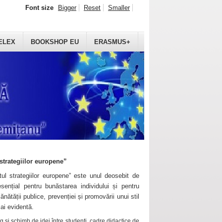
Font size
Bigger
Reset
Smaller
ELEX
BOOKSHOP EU
ERASMUS+
strategiilor europene”
ul strategiilor europene” este unul deosebit de
sențial pentru bunăstarea individului și pentru
ănătății publice, prevenției și promovării unui stil
mai evidentă.
 și schimb de idei între studenți, cadre didactice de