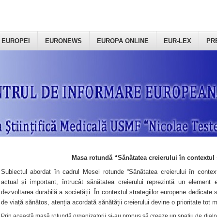
 EUROPEI
EURONEWS
EUROPA ONLINE
EUR-LEX
PR
Masa rotundă “Sănătatea creierului în contextul 
Subiectul abordat în cadrul Mesei rotunde “Sănătatea creierului în context
actual și important, întrucât sănătatea creierului reprezintă un element e
dezvoltarea durabilă a societății. În contextul strategiilor europene dedicate s
de viață sănătos, atenția acordată sănătății creierului devine o prioritate tot 
Prin această masă rotundă organizatorii şi-au propus să creeze un spațiu de dialog