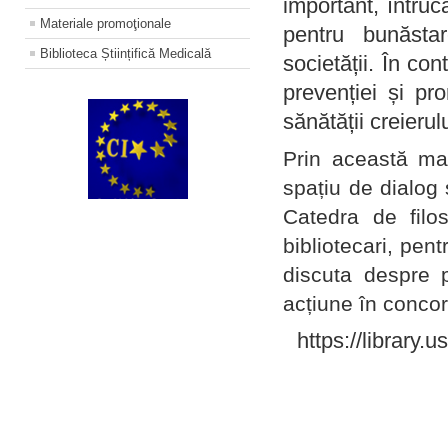
important, întruc
Materiale promoţionale
pentru bunăstar
Biblioteca Științifică Medicală
societății. În con
prevenției și pr
sănătății creierul
Prin această ma
spațiu de dialog 
Catedra de filo
bibliotecari, pent
discuta despre p
acțiune în concord
https://library.