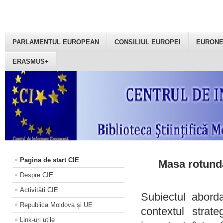
PARLAMENTUL EUROPEAN
CONSILIUL EUROPEI
EURON
ERASMUS+
Pagina de start CIE
Masa rotundă
Despre CIE
Activități CIE
Subiectul aborda
Republica Moldova și UE
contextul strat
Link-uri utile