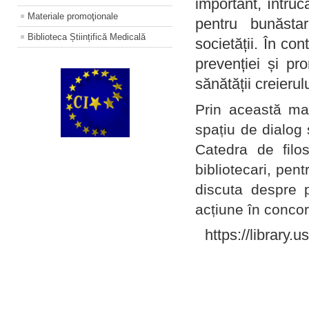
important, întruc
Materiale promoţionale
pentru bunăstar
Biblioteca Științifică Medicală
societății. În con
prevenției și pr
sănătății creierul
Prin această ma
spațiu de dialog 
Catedra de filo
bibliotecari, pent
discuta despre p
acțiune în concord
https://library.