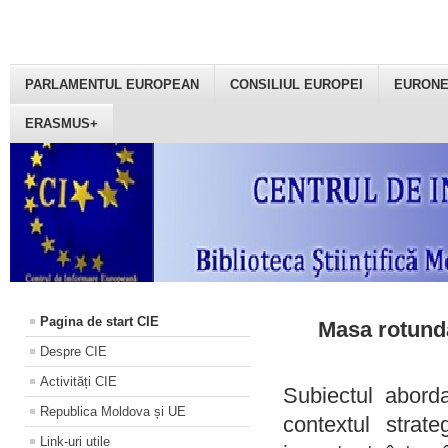
PARLAMENTUL EUROPEAN
CONSILIUL EUROPEI
EURON
ERASMUS+
Pagina de start CIE
Masa rotundă
Despre CIE
Activități CIE
Subiectul aborda
Republica Moldova și UE
contextul strat
Link-uri utile