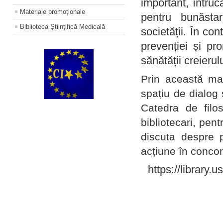
important, întruc
Materiale promoţionale
pentru bunăstar
Biblioteca Științifică Medicală
societății. În con
prevenției și pr
sănătății creierul
Prin această ma
spațiu de dialog 
Catedra de filo
bibliotecari, pent
discuta despre p
acțiune în concord
https://library.