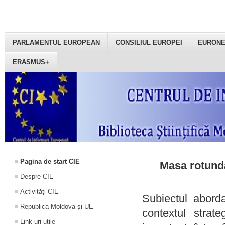
PARLAMENTUL EUROPEAN
CONSILIUL EUROPEI
EURON
ERASMUS+
Pagina de start CIE
Masa rotundă
Despre CIE
Activități CIE
Subiectul aborda
Republica Moldova și UE
contextul strat
Link-uri utile