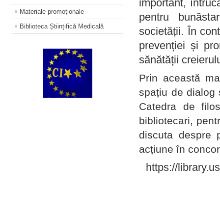
important, întruc
Materiale promoţionale
pentru bunăstar
Biblioteca Științifică Medicală
societății. În con
prevenției și pr
sănătății creierul
Prin această ma
spațiu de dialog 
Catedra de filo
bibliotecari, pent
discuta despre p
acțiune în concord
https://library.