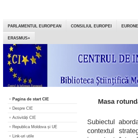
PARLAMENTUL EUROPEAN
CONSILIUL EUROPEI
EURON
ERASMUS+
Pagina de start CIE
Masa rotundă
Despre CIE
Activități CIE
Subiectul aborda
Republica Moldova și UE
contextul strat
Link-uri utile