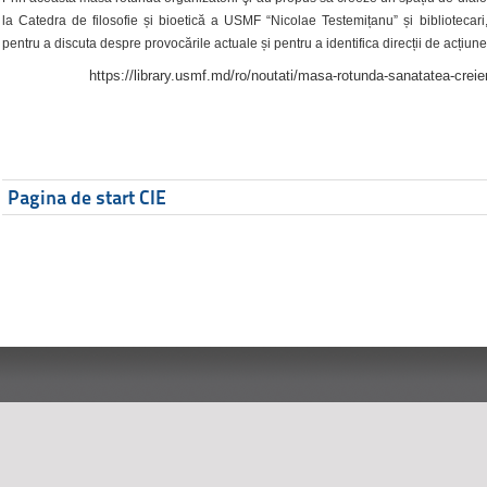
la Catedra de filosofie și bioetică a USMF “Nicolae Testemițanu” și bibliotecari,
pentru a discuta despre provocările actuale și pentru a identifica direcții de acțiune
https://library.usmf.md/ro/noutati/masa-rotunda-sanatatea-creier
Pagina de start CIE