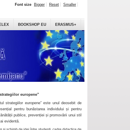
Font size
Bigger
Reset
Smaller
ELEX
BOOKSHOP EU
ERASMUS+
strategiilor europene”
ul strategiilor europene” este unul deosebit de
sențial pentru bunăstarea individului și pentru
ănătății publice, prevenției și promovării unui stil
mai evidentă.
 și schimb de idei între studenți, cadre didactice de