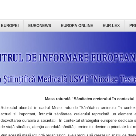
 EUROPEI
EURONEWS
EUROPA ONLINE
EUR-LEX
PR
Masa rotundă “Sănătatea creierului în contextul 
Subiectul abordat în cadrul Mesei rotunde “Sănătatea creierului în context
actual și important, întrucât sănătatea creierului reprezintă un element e
dezvoltarea durabilă a societății. În contextul strategiilor europene dedicate s
de viață sănătos, atenția acordată sănătății creierului devine o prioritate tot 
Prin această masă rotundă organizatorii şi-au propus să creeze un spațiu de dialog